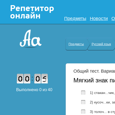
Предметы
Новости
О
Предметы
Русский язык
Общий тест. Вариа
:
Мягкий знак п
Выполнено
0
из
40
1) стакан...чик,
2) кусоч...ки, з
3) толоч... в ст