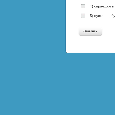
4) спряч...ся в
5) пустош..., бу
Ответить