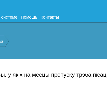
 системе
Помощь
Контакты
ык
ы, у якіх на месцы пропуску трэба пісац