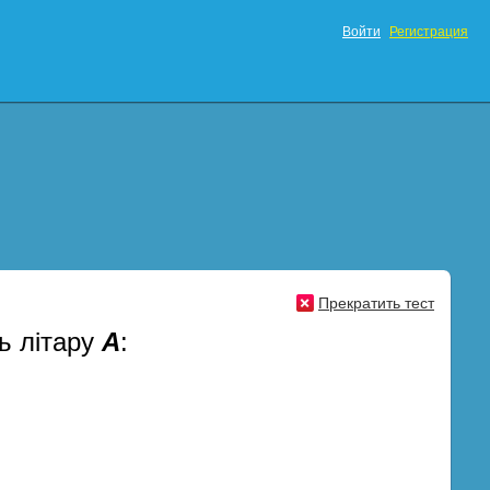
Войти
Регистрация
Прекратить тест
ь літару
А
: