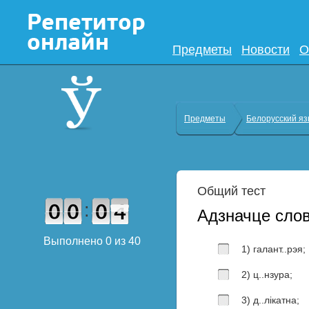
Предметы
Новости
О
Предметы
Белорусский яз
Общий тест
:
Адзначце слов
Выполнено
0
из
40
1) галант..рэя;
2) ц..нзура;
3) д..лікатна;