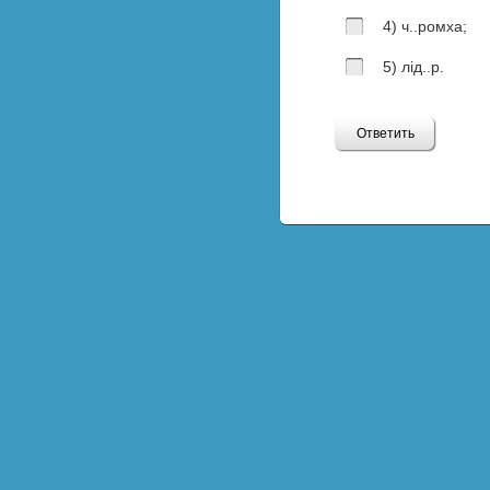
4) ч..ромха;
5) лід..р.
Ответить