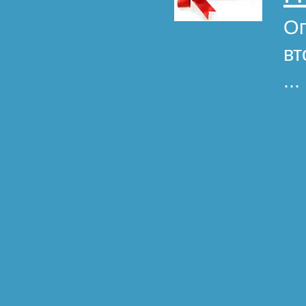
Оп
вт
...