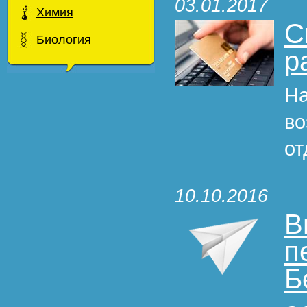
03.01.2017
Химия
С
Биология
р
На
во
от
10.10.2016
В
п
Б