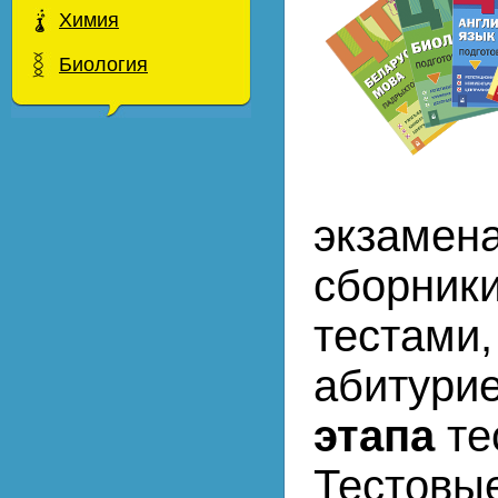
Химия
Биология
экзамен
сборники
тестами
абитури
этапа
те
Тестовые