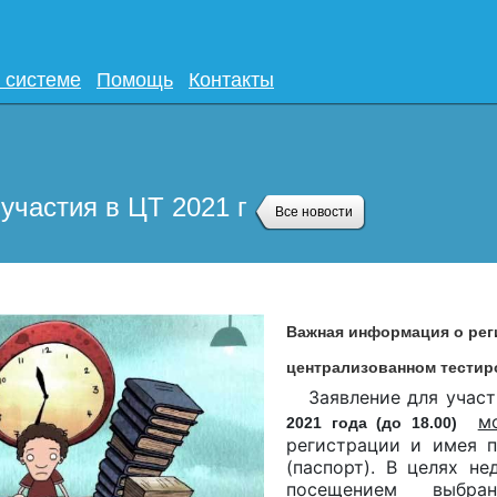
 системе
Помощь
Контакты
 участия в ЦТ 2021 г
Все новости
Важная информация о рег
централизованном тестир
Заявление для учас
м
2021 года (до 18.00)
регистрации и имея п
(паспорт). В целях н
посещением выбра