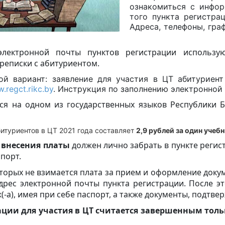
ознакомиться с инфор
того пункта регистрац
Адреса, телефоны, гра
электронной почты пунктов регистрации использу
реписки с абитуриентом.
ой вариант: заявление для участия в ЦТ абитуриен
.regct.rikc.by
. Инструкция по заполнению электронно
ся на одном из государственных языков Республики Б
битуриентов в ЦТ 2021 года составляет
2,9 рублей за один учеб
 внесения платы
должен лично забрать в пункте регист
спорт.
торых не взимается плата за прием и оформление докум
дрес электронной почты пункта регистрации.
После э
(-а), имея при себе паспорт, а также документы, подтве
ации для участия в ЦТ считается завершенным толь