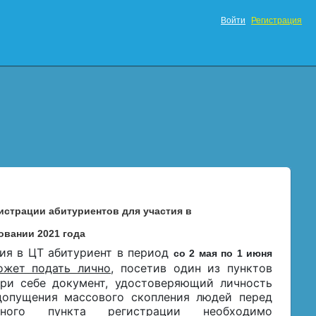
Войти
Регистрация
истрации абитуриентов для участия в
овании 2021 года
тия в ЦТ абитуриент в период
со 2 мая по 1 июня
ожет подать лично
,
посетив один из пунктов
ри себе документ, удостоверяющий личность
едопущения массового скопления людей перед
нного пункта регистрации необходимо