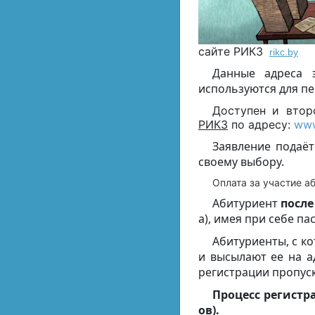
сайте РИКЗ
rikc.by
Данные адреса 
используются для пе
Доступен и втор
РИКЗ
по адресу:
www
Заявление подаёт
своему выбору.
Оплата за участие а
Абитуриент
после
а), имея при себе па
Абитуриенты, с ко
и высылают ее на а
регистрации пропуск
Процесс регистр
ов).